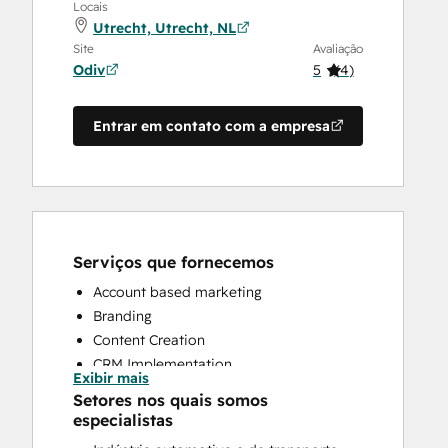
Locais
Utrecht, Utrecht, NL
Site
Avaliação
Odiv
5
(
4
)
Entrar em contato com a empresa
Serviços que fornecemos
Account based marketing
Branding
Content Creation
CRM Implementation
Exibir mais
CRM Migration
Setores nos quais somos
Customer Survey and Analysis
especialistas
Email Marketing