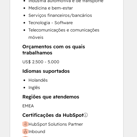
Indústria automotiva e de transporte
Full Inbound Marketing Services
Medicina e bem-estar
HubSpot Onboarding
Serviços financeiros/bancários
Paid Advertising
Tecnologia - Software
Sales and Marketing Alignment
Telecomunicações e comunicações
Sales Enablement
móveis
Search Engine Optimization
Orçamentos com os quais
Social Media
trabalhamos
US$ 2.500 - 5.000
Idiomas suportados
Holandês
Inglês
Regiões que atendemos
EMEA
Certificações da HubSpot
HubSpot Solutions Partner
Inbound