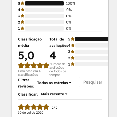
5
100%
4
0%
3
0%
2
0%
1
0%
Classificação
Total de
5
média
avaliações
4
5,0
4
3
2
Número de
1
avaliações
Com base em 4
de todos os
classificações
tempos
Filtrar
Todas as estrelas
revisões:
Mais recente
Classificar:
5/5
10 de Jul de 2020