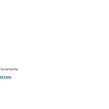
e novamente.
pot.com
.