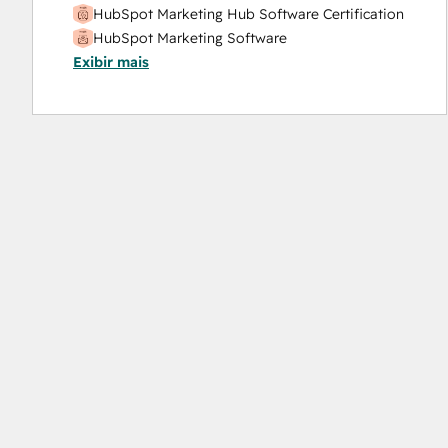
HubSpot Marketing Hub Software Certification
HubSpot Marketing Software
Exibir mais
HubSpot Reporting
HubSpot Sales Hub Software Certification
HubSpot Solutions Partner
Inbound
Inbound Marketing
Objectives-Based Onboarding
Platform Consulting
Revenue Operations
Salesforce Integration Certification