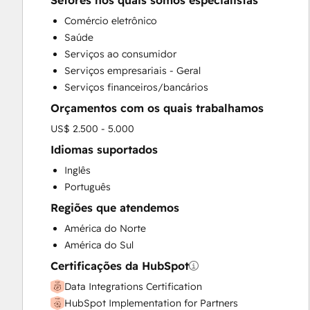
Setores nos quais somos especialistas
HubSpot Onboarding
Comércio eletrônico
Sales and Marketing Alignment
Saúde
Sales Enablement
Serviços ao consumidor
Search Engine Optimization
Serviços empresariais - Geral
Website Design
Serviços financeiros/bancários
Orçamentos com os quais trabalhamos
US$ 2.500 - 5.000
Idiomas suportados
Inglês
Português
Regiões que atendemos
América do Norte
América do Sul
Certificações da HubSpot
Data Integrations Certification
HubSpot Implementation for Partners