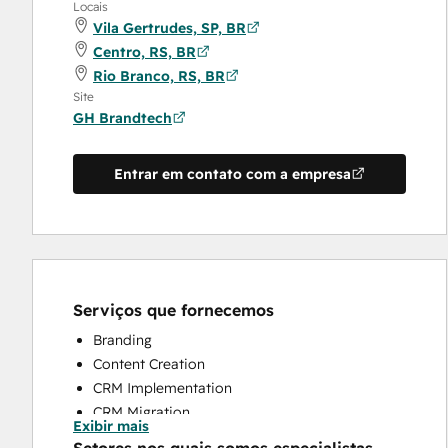
Locais
Vila Gertrudes, SP, BR
Centro, RS, BR
Rio Branco, RS, BR
Site
GH Brandtech
Entrar em contato com a empresa
Serviços que fornecemos
Branding
Content Creation
CRM Implementation
CRM Migration
Exibir mais
Full Inbound Marketing Services