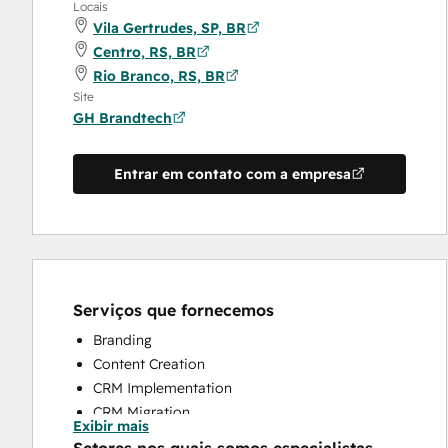
Locais
Vila Gertrudes, SP, BR
Centro, RS, BR
Rio Branco, RS, BR
Site
GH Brandtech
Entrar em contato com a empresa
Serviços que fornecemos
Branding
Content Creation
CRM Implementation
CRM Migration
Exibir mais
Full Inbound Marketing Services