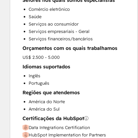
Setores nos quais somos especialistas
HubSpot Onboarding
Comércio eletrônico
Sales and Marketing Alignment
Saúde
Sales Enablement
Serviços ao consumidor
Search Engine Optimization
Serviços empresariais - Geral
Website Design
Serviços financeiros/bancários
Orçamentos com os quais trabalhamos
US$ 2.500 - 5.000
Idiomas suportados
Inglês
Português
Regiões que atendemos
América do Norte
América do Sul
Certificações da HubSpot
Data Integrations Certification
HubSpot Implementation for Partners