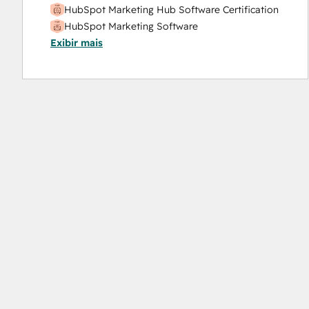
HubSpot Marketing Hub Software Certification
HubSpot Marketing Software
Exibir mais
HubSpot Reporting
HubSpot Sales Hub Software Certification
HubSpot Solutions Partner
Inbound
Inbound Marketing
Objectives-Based Onboarding
Platform Consulting
Revenue Operations
Salesforce Integration Certification