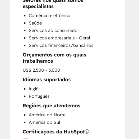
Setores nos quais somos
HubSpot Onboarding
especialistas
Sales and Marketing Alignment
Comércio eletrônico
Sales Enablement
Saúde
Search Engine Optimization
Serviços ao consumidor
Website Design
Serviços empresariais - Geral
Serviços financeiros/bancários
Orçamentos com os quais
trabalhamos
US$ 2.500 - 5.000
Idiomas suportados
Inglês
Português
Regiões que atendemos
América do Norte
América do Sul
Certificações da HubSpot