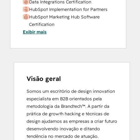
Data Integrations Certification
HubSpot Implementation for Partners
HubSpot Marketing Hub Software
Certification
Exibir mais
HubSpot Marketing Software
HubSpot Reporting
HubSpot Sales Hub Software
Certification
HubSpot Solutions Partner
Inbound
Inbound Marketing
Visão geral
Objectives-Based Onboarding
Somos um escritório de design innovation 
Platform Consulting
especialista em B2B orientados pela 
Revenue Operations
metodologia da Brandtech™. A partir da 
Salesforce Integration Certification
prática de growth hacking e técnicas de 
design ajudamos as empresas a criar futuro 
desenvolvendo inovação e ditando 
tendência no mercado de atuação.