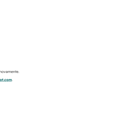
e novamente.
pot.com
.