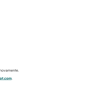
e novamente.
pot.com
.