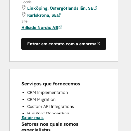
Locais
Linköping, Östergötlands län, SE
Karlskrona, SE
Site
Hillside Nordic AB
Entrar em contato com a empresa
Serviços que fornecemos
CRM Implementation
CRM Migration
Custom API Integrations
HubSpot Onboarding
Exibir mais
Sales and Marketing Alignment
Setores nos quais somos
Sales Coaching and Training
especialistas