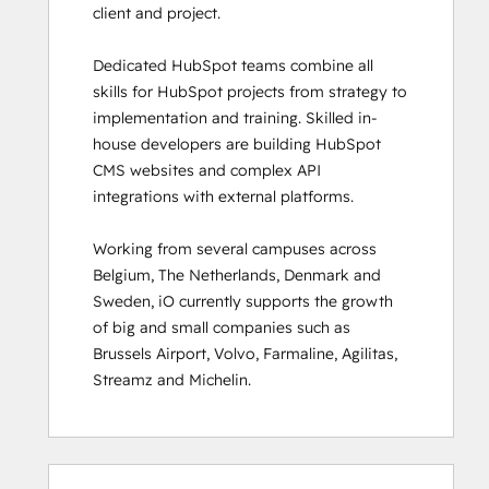
client and project. 

HubSpot Sales Hub Software
Certification
Dedicated HubSpot teams combine all 
HubSpot Solutions Partner
skills for HubSpot projects from strategy to 
HubSpot Trainer Certification
implementation and training. Skilled in-
Inbound
house developers are building HubSpot 
Inbound Marketing
CMS websites and complex API 
Inbound Marketing Optimization
integrations with external platforms.  

Inbound Sales
Integrating With HubSpot I: Foundations
Working from several campuses across 
Marketing Hub Demo
Belgium, The Netherlands, Denmark and 
Objectives-Based Onboarding
Sweden, iO currently supports the growth 
Platform Consulting
of big and small companies such as 
Revenue Operations
Brussels Airport, Volvo, Farmaline, Agilitas, 
Sales Enablement
Streamz and Michelin.
Sales Management Training: Strategies
for Developing a Successful Modern
Sales Team
Salesforce Integration Certification
0%
0%
0%
8%
92%
0%
0%
0%
8%
92%
SEO