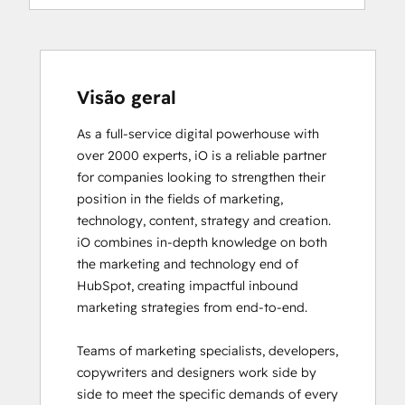
Digital Advertising
Digital Marketing
Email Marketing Certification
Email Marketing Certification
Frictionless Sales
Visão geral
Guided Client Onboarding
As a full-service digital powerhouse with 
HubSpot Architecture I: Data Models and
over 2000 experts, iO is a reliable partner 
APIs
for companies looking to strengthen their 
HubSpot Architecture II: Content and
position in the fields of marketing, 
Messaging Tools
technology, content, strategy and creation. 

HubSpot CMS for Developers II
iO combines in-depth knowledge on both 
HubSpot Content Hub Software
the marketing and technology end of 
HubSpot Email Marketing Software
HubSpot, creating impactful inbound 
Certification
marketing strategies from end-to-end. 

HubSpot Implementation for Partners
HubSpot Marketing Hub Software
Teams of marketing specialists, developers, 
Certification
copywriters and designers work side by 
HubSpot Marketing Software
side to meet the specific demands of every 
HubSpot Reporting