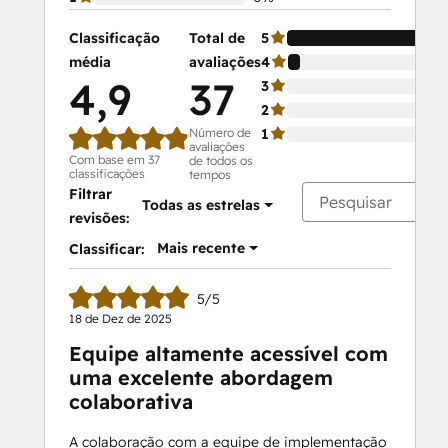
Classificação
Total de
5
média
avaliações
4
4,9
37
3
2
Número de
1
avaliações
Com base em 37
de todos os
classificações
tempos
Filtrar
Todas as estrelas
revisões:
Mais recente
Classificar:
5/5
18 de Dez de 2025
Equipe altamente acessível com
uma excelente abordagem
colaborativa
A colaboração com a equipe de implementação