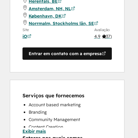
Herentals, BE
Amsterdam, NH, NL
København, DK
Norrmalm, Stockholms län, SE
Site
Avaliação
iO
4,9
(
37
)
Entrar em contato com a empresa
Serviços que fornecemos
Account based marketing
Branding
Community Management
Content Creation
Exibir mais
Conversational Marketing