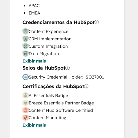
APAC
Video Production
EMEA
Website Design
Website Development
Credenciamentos da HubSpot
Website Migration
Content Experience
CRM Implementation
Custom Integration
Data Migration
Exibir mais
Onboarding
Selos da HubSpot
Service Implementation
Solutions Architecture Design
Security Credential Holder: ISO27001
Certificações da HubSpot
AI Essentials Badge
Breeze Essentials Partner Badge
Content Hub Software Certified
Content Marketing
Exibir mais
CRM Data Migration Certification
Data Integrations Certification