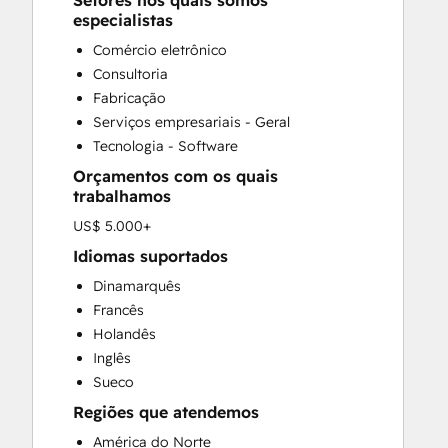
Setores nos quais somos
CRM Implementation
especialistas
CRM Migration
Comércio eletrônico
Custom API Integrations
Consultoria
Customer Marketing
Fabricação
Customer Success Training
Serviços empresariais - Geral
Customer Support Training
Tecnologia - Software
Customer Survey and Analysis
Orçamentos com os quais
Email Marketing
trabalhamos
Full Inbound Marketing Services
US$ 5.000+
Help Desk Implementation
HubSpot Onboarding
Idiomas suportados
Knowledge Base Development
Dinamarquês
Paid Advertising
Francês
Programmable Automation
Holandês
Sales and Marketing Alignment
Inglês
Sales Coaching and Training
Sueco
Sales Enablement
Regiões que atendemos
Search Engine Optimization
América do Norte
Social Media