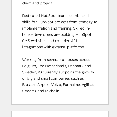
client and project. 

HubSpot Sales Hub Software
Certification
Dedicated HubSpot teams combine all 
HubSpot Solutions Partner
skills for HubSpot projects from strategy to 
HubSpot Trainer Certification
implementation and training. Skilled in-
Inbound
house developers are building HubSpot 
Inbound Marketing
CMS websites and complex API 
Inbound Marketing Optimization
integrations with external platforms.  

Inbound Sales
Integrating With HubSpot I: Foundations
Working from several campuses across 
Marketing Hub Demo
Belgium, The Netherlands, Denmark and 
Objectives-Based Onboarding
Sweden, iO currently supports the growth 
Platform Consulting
of big and small companies such as 
Revenue Operations
Brussels Airport, Volvo, Farmaline, Agilitas, 
Sales Enablement
Streamz and Michelin.
Sales Management Training: Strategies
for Developing a Successful Modern
Sales Team
Salesforce Integration Certification
0%
0%
0%
8%
92%
0%
0%
0%
8%
92%
SEO