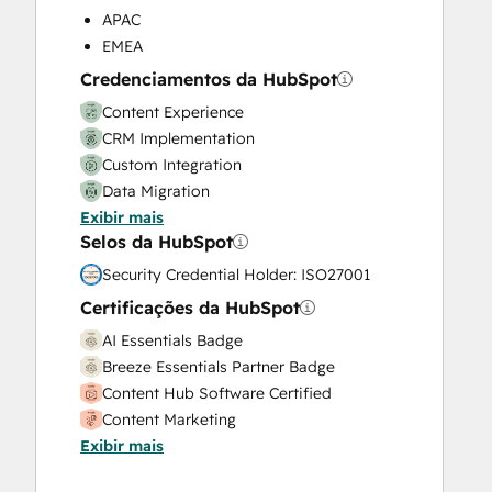
APAC
Video Production
EMEA
Website Design
Website Development
Credenciamentos da HubSpot
Website Migration
Content Experience
CRM Implementation
Custom Integration
Data Migration
Exibir mais
Onboarding
Selos da HubSpot
Service Implementation
Solutions Architecture Design
Security Credential Holder: ISO27001
Certificações da HubSpot
AI Essentials Badge
Breeze Essentials Partner Badge
Content Hub Software Certified
Content Marketing
Exibir mais
CRM Data Migration Certification
Data Integrations Certification