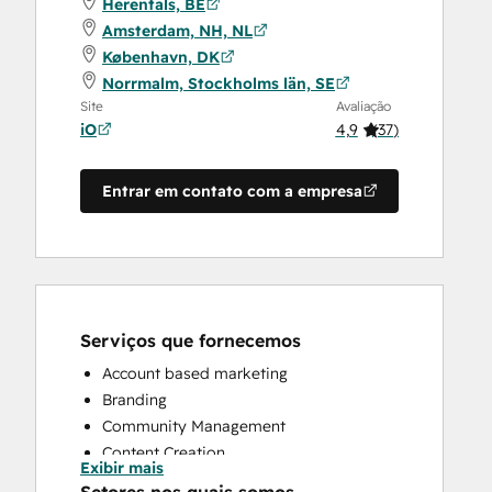
Herentals, BE
Amsterdam, NH, NL
København, DK
Norrmalm, Stockholms län, SE
Site
Avaliação
iO
4,9
(
37
)
Entrar em contato com a empresa
Serviços que fornecemos
Account based marketing
Branding
Community Management
Content Creation
Exibir mais
Conversational Marketing