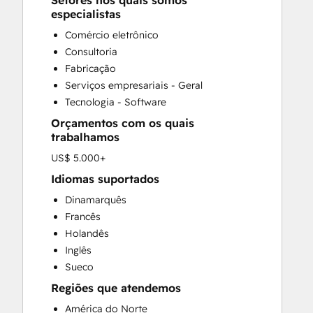
Setores nos quais somos
CRM Implementation
especialistas
CRM Migration
Comércio eletrônico
Custom API Integrations
Consultoria
Customer Marketing
Fabricação
Customer Success Training
Serviços empresariais - Geral
Customer Support Training
Tecnologia - Software
Customer Survey and Analysis
Orçamentos com os quais
Email Marketing
trabalhamos
Full Inbound Marketing Services
US$ 5.000+
Help Desk Implementation
HubSpot Onboarding
Idiomas suportados
Knowledge Base Development
Dinamarquês
Paid Advertising
Francês
Programmable Automation
Holandês
Sales and Marketing Alignment
Inglês
Sales Coaching and Training
Sueco
Sales Enablement
Regiões que atendemos
Search Engine Optimization
América do Norte
Social Media