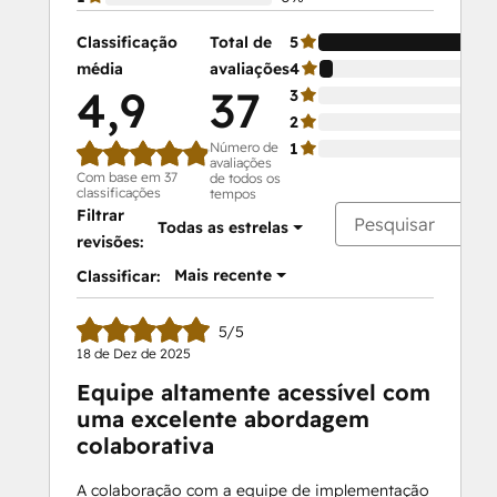
Classificação
Total de
5
média
avaliações
4
4,9
37
3
2
Número de
1
avaliações
Com base em 37
de todos os
classificações
tempos
Filtrar
Todas as estrelas
revisões:
Mais recente
Classificar:
5/5
18 de Dez de 2025
Equipe altamente acessível com
uma excelente abordagem
colaborativa
A colaboração com a equipe de implementação