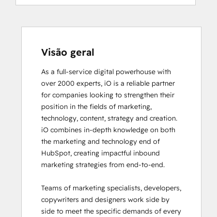
Digital Advertising
Digital Marketing
Email Marketing Certification
Email Marketing Certification
Frictionless Sales
Visão geral
Guided Client Onboarding
As a full-service digital powerhouse with 
HubSpot Architecture I: Data Models and
over 2000 experts, iO is a reliable partner 
APIs
for companies looking to strengthen their 
HubSpot Architecture II: Content and
position in the fields of marketing, 
Messaging Tools
technology, content, strategy and creation. 

HubSpot CMS for Developers II
iO combines in-depth knowledge on both 
HubSpot Content Hub Software
the marketing and technology end of 
HubSpot Email Marketing Software
HubSpot, creating impactful inbound 
Certification
marketing strategies from end-to-end. 

HubSpot Implementation for Partners
HubSpot Marketing Hub Software
Teams of marketing specialists, developers, 
Certification
copywriters and designers work side by 
HubSpot Marketing Software
side to meet the specific demands of every 
HubSpot Reporting