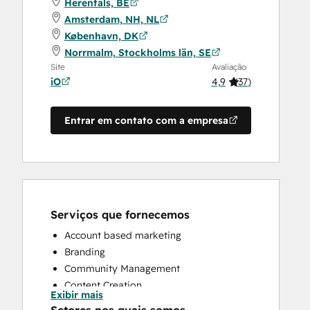
Herentals, BE
Amsterdam, NH, NL
København, DK
Norrmalm, Stockholms län, SE
Site
Avaliação
iO
4,9
(
37
)
Entrar em contato com a empresa
Serviços que fornecemos
Account based marketing
Branding
Community Management
Content Creation
Exibir mais
Conversational Marketing