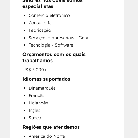
Setores nos quais somos
CRM Implementation
especialistas
CRM Migration
Comércio eletrônico
Custom API Integrations
Consultoria
Customer Marketing
Fabricação
Customer Success Training
Serviços empresariais - Geral
Customer Support Training
Tecnologia - Software
Customer Survey and Analysis
Orçamentos com os quais
Email Marketing
trabalhamos
Full Inbound Marketing Services
US$ 5.000+
Help Desk Implementation
HubSpot Onboarding
Idiomas suportados
Knowledge Base Development
Dinamarquês
Paid Advertising
Francês
Programmable Automation
Holandês
Sales and Marketing Alignment
Inglês
Sales Coaching and Training
Sueco
Sales Enablement
Regiões que atendemos
Search Engine Optimization
América do Norte
Social Media