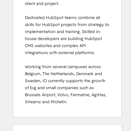
client and project. 

HubSpot Sales Hub Software
Certification
Dedicated HubSpot teams combine all 
HubSpot Solutions Partner
skills for HubSpot projects from strategy to 
HubSpot Trainer Certification
implementation and training. Skilled in-
Inbound
house developers are building HubSpot 
Inbound Marketing
CMS websites and complex API 
Inbound Marketing Optimization
integrations with external platforms.  

Inbound Sales
Integrating With HubSpot I: Foundations
Working from several campuses across 
Marketing Hub Demo
Belgium, The Netherlands, Denmark and 
Objectives-Based Onboarding
Sweden, iO currently supports the growth 
Platform Consulting
of big and small companies such as 
Revenue Operations
Brussels Airport, Volvo, Farmaline, Agilitas, 
Sales Enablement
Streamz and Michelin.
Sales Management Training: Strategies
for Developing a Successful Modern
Sales Team
Salesforce Integration Certification
0%
0%
0%
8%
92%
0%
0%
0%
8%
92%
SEO