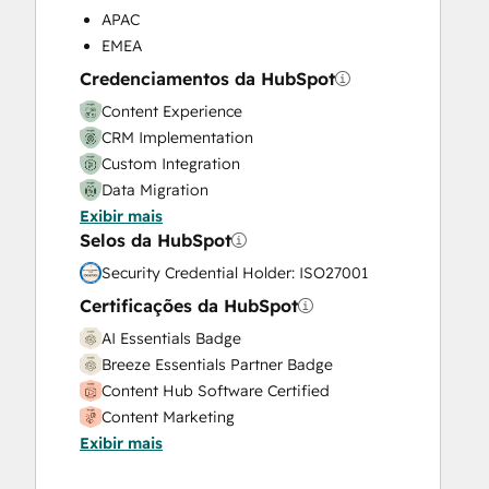
APAC
Video Production
EMEA
Website Design
Website Development
Credenciamentos da HubSpot
Website Migration
Content Experience
CRM Implementation
Custom Integration
Data Migration
Exibir mais
Onboarding
Selos da HubSpot
Service Implementation
Solutions Architecture Design
Security Credential Holder: ISO27001
Certificações da HubSpot
AI Essentials Badge
Breeze Essentials Partner Badge
Content Hub Software Certified
Content Marketing
Exibir mais
CRM Data Migration Certification
Data Integrations Certification