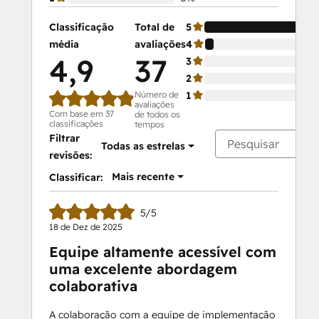
Classificação
Total de
5
média
avaliações
4
4,9
37
3
2
Número de
1
avaliações
Com base em 37
de todos os
classificações
tempos
Filtrar
Todas as estrelas
revisões:
Mais recente
Classificar:
5/5
18 de Dez de 2025
Equipe altamente acessível com
uma excelente abordagem
colaborativa
A colaboração com a equipe de implementação