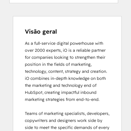
Digital Advertising
Digital Marketing
Email Marketing Certification
Email Marketing Certification
Frictionless Sales
Visão geral
Guided Client Onboarding
As a full-service digital powerhouse with 
HubSpot Architecture I: Data Models and
over 2000 experts, iO is a reliable partner 
APIs
for companies looking to strengthen their 
HubSpot Architecture II: Content and
position in the fields of marketing, 
Messaging Tools
technology, content, strategy and creation. 

HubSpot CMS for Developers II
iO combines in-depth knowledge on both 
HubSpot Content Hub Software
the marketing and technology end of 
HubSpot Email Marketing Software
HubSpot, creating impactful inbound 
Certification
marketing strategies from end-to-end. 

HubSpot Implementation for Partners
HubSpot Marketing Hub Software
Teams of marketing specialists, developers, 
Certification
copywriters and designers work side by 
HubSpot Marketing Software
side to meet the specific demands of every 
HubSpot Reporting