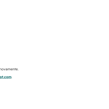
e novamente.
pot.com
.