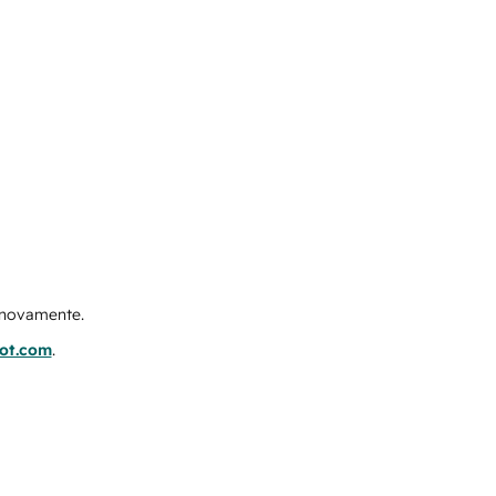
e novamente.
pot.com
.