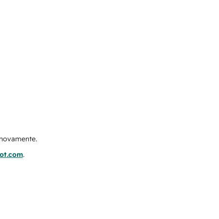
e novamente.
pot.com
.