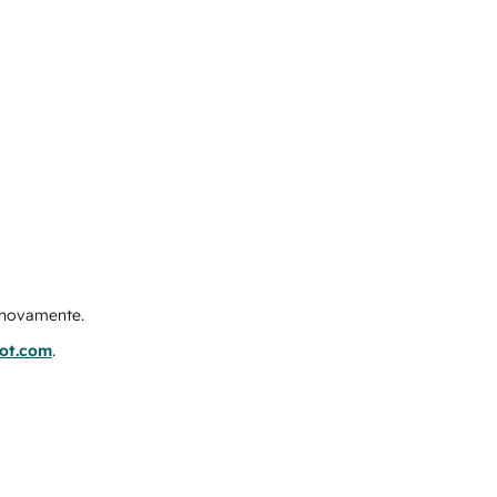
e novamente.
pot.com
.