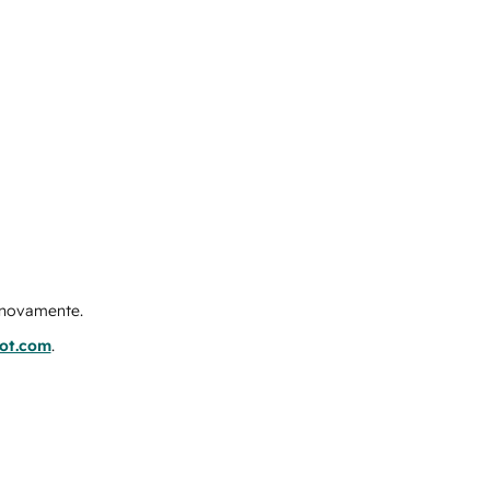
e novamente.
pot.com
.