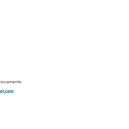
e novamente.
pot.com
.