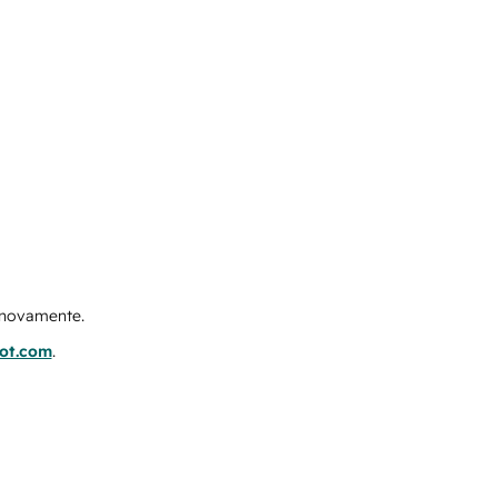
e novamente.
pot.com
.