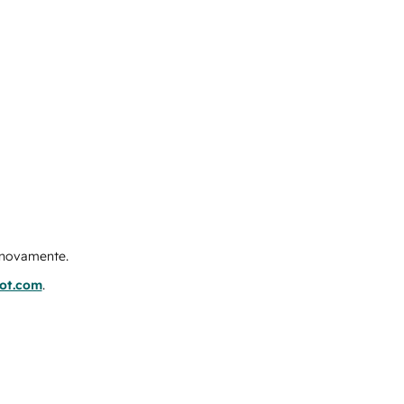
e novamente.
pot.com
.