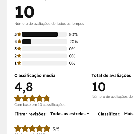
10
Número de avaliações de todos os tempos
5
80%
4
20%
3
0%
2
0%
1
0%
Classificação média
Total de avaliações
4,8
10
Número de avaliações de
Com base em 10 classificações
Todas as estrelas
Mais
Filtrar revisões:
Classificar:
5/5