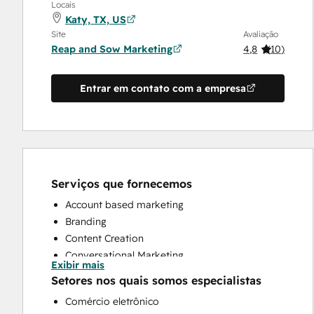
Locais
Katy, TX, US
Site
Avaliação
Reap and Sow Marketing
4,8
(
10
)
Entrar em contato com a empresa
Serviços que fornecemos
Account based marketing
Branding
Content Creation
Conversational Marketing
Exibir mais
CRM Implementation
Setores nos quais somos especialistas
CRM Migration
Comércio eletrônico
Custom API Integrations