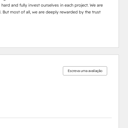
ard and fully invest ourselves in each project. We are 
 But most of all, we are deeply rewarded by the trust 
0%
0%
0%
20%
80%
concluído
concluído
concluído
concluído
concluído
Escreva uma avaliação