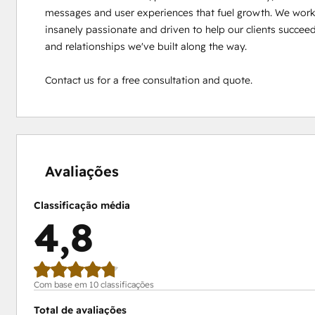
messages and user experiences that fuel growth. We work h
insanely passionate and driven to help our clients succeed.
and relationships we've built along the way.

Contact us for a free consultation and quote.
0%
0%
0%
20%
80%
concluído
concluído
concluído
concluído
concluído
Avaliações
Classificação média
4,8
Com base em 10 classificações
Total de avaliações