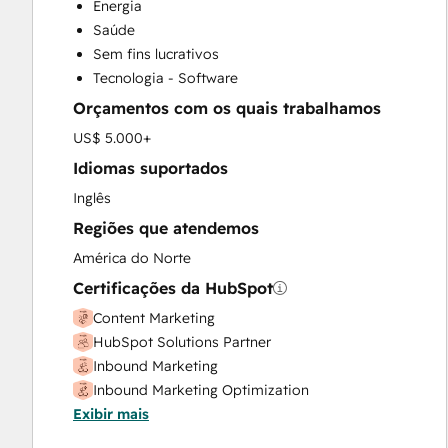
Energia
Customer Marketing
Saúde
Email Marketing
Sem fins lucrativos
Full Inbound Marketing Services
Tecnologia - Software
Help Desk Implementation
Orçamentos com os quais trabalhamos
HubSpot Onboarding
Knowledge Base Development
US$ 5.000+
Paid Advertising
Idiomas suportados
Sales and Marketing Alignment
Inglês
Sales Enablement
Regiões que atendemos
Search Engine Optimization
Social Media
América do Norte
Website Design
Certificações da HubSpot
Website Development
Content Marketing
Website Migration
HubSpot Solutions Partner
Inbound Marketing
Inbound Marketing Optimization
Exibir mais
SEO
Social Media Marketing Certification Course