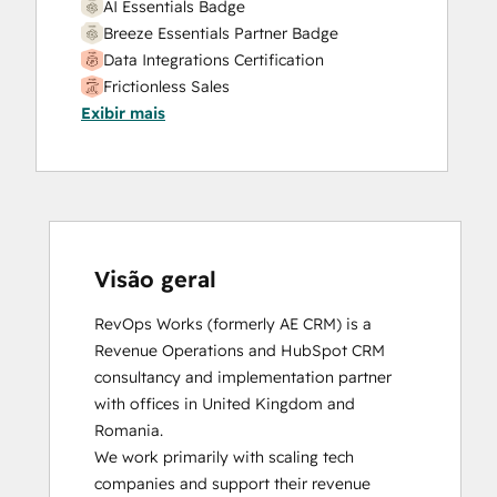
AI Essentials Badge
Breeze Essentials Partner Badge
Data Integrations Certification
Frictionless Sales
Exibir mais
HubSpot Sales Hub Software
Certification
HubSpot Solutions Partner
Inbound
Inbound Sales
Platform Consulting
Service Hub Software
Visão geral
RevOps Works (formerly AE CRM) is a 
Revenue Operations and HubSpot CRM 
consultancy and implementation partner 
with offices in United Kingdom and 
Romania. 

We work primarily with scaling tech 
companies and support their revenue 