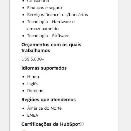
Consultoria
Customer Survey and Analysis
Finanças e seguro
Email Marketing
Serviços financeiros/bancários
Full Inbound Marketing Services
Tecnologia - Hardware e
Help Desk Implementation
armazenamento
HubSpot Onboarding
Tecnologia - Software
Knowledge Base Development
Orçamentos com os quais
Marketing Hub Enterprise Onboarding
trabalhamos
Marketing Hub Professional Onboarding
US$ 5.000+
Programmable Automation
Sales and Marketing Alignment
Idiomas suportados
Sales Coaching and Training
Hindu
Sales Enablement
Inglês
Sales Hub Enterprise Onboarding
Romeno
Sales Hub Professional Onboarding
Regiões que atendemos
Service Hub Enterprise Onboarding
América do Norte
Service Hub Professional Onboarding
EMEA
Certificações da HubSpot