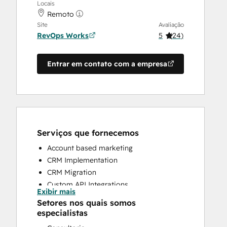
Locais
Remoto
Site
Avaliação
RevOps Works
5
(
24
)
Entrar em contato com a empresa
Serviços que fornecemos
Account based marketing
CRM Implementation
CRM Migration
Custom API Integrations
Exibir mais
Customer Marketing
Setores nos quais somos
Customer Success Training
especialistas
Customer Support Training