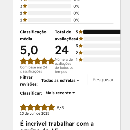
3
0%
2
0%
1
0%
Classificação
Total de
5
média
avaliações
4
5,0
24
3
2
Número de
1
avaliações
Com base em 24
de todos os
classificações
tempos
Filtrar
Todas as estrelas
revisões:
Mais recente
Classificar:
5/5
10 de Jun de 2025
É incrível trabalhar com a