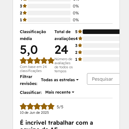
3
0%
2
0%
1
0%
Classificação
Total de
5
média
avaliações
4
5,0
24
3
2
Número de
1
avaliações
Com base em 24
de todos os
classificações
tempos
Filtrar
Todas as estrelas
revisões:
Mais recente
Classificar:
5/5
10 de Jun de 2025
É incrível trabalhar com a