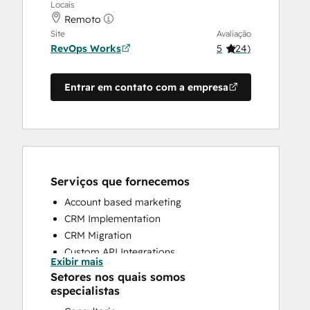
Locais
Remoto
Site
Avaliação
RevOps Works
5
(
24
)
Entrar em contato com a empresa
Serviços que fornecemos
Account based marketing
CRM Implementation
CRM Migration
Custom API Integrations
Exibir mais
Customer Marketing
Setores nos quais somos
Customer Success Training
especialistas
Customer Support Training