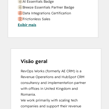
AI Essentials Badge
Breeze Essentials Partner Badge
Data Integrations Certification
Frictionless Sales
Exibir mais
HubSpot Sales Hub Software
Certification
HubSpot Solutions Partner
Inbound
Inbound Sales
Platform Consulting
Service Hub Software
Visão geral
RevOps Works (formerly AE CRM) is a 
Revenue Operations and HubSpot CRM 
consultancy and implementation partner 
with offices in United Kingdom and 
Romania. 

We work primarily with scaling tech 
companies and support their revenue 