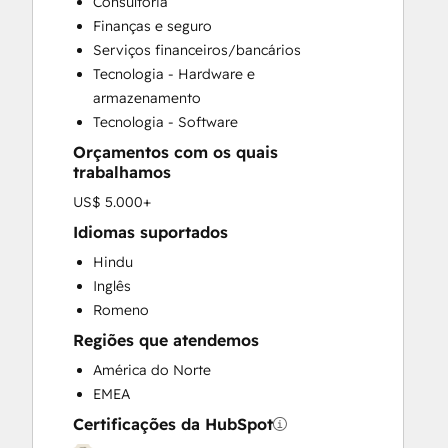
Consultoria
Customer Survey and Analysis
Finanças e seguro
Email Marketing
Serviços financeiros/bancários
Full Inbound Marketing Services
Tecnologia - Hardware e
Help Desk Implementation
armazenamento
HubSpot Onboarding
Tecnologia - Software
Knowledge Base Development
Orçamentos com os quais
Marketing Hub Enterprise Onboarding
trabalhamos
Marketing Hub Professional Onboarding
US$ 5.000+
Programmable Automation
Sales and Marketing Alignment
Idiomas suportados
Sales Coaching and Training
Hindu
Sales Enablement
Inglês
Sales Hub Enterprise Onboarding
Romeno
Sales Hub Professional Onboarding
Regiões que atendemos
Service Hub Enterprise Onboarding
América do Norte
Service Hub Professional Onboarding
EMEA
Certificações da HubSpot