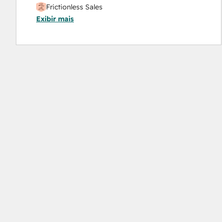
Frictionless Sales
Exibir mais
HubSpot Sales Hub Software Certification
HubSpot Solutions Partner
Inbound
Inbound Sales
Platform Consulting
Service Hub Software