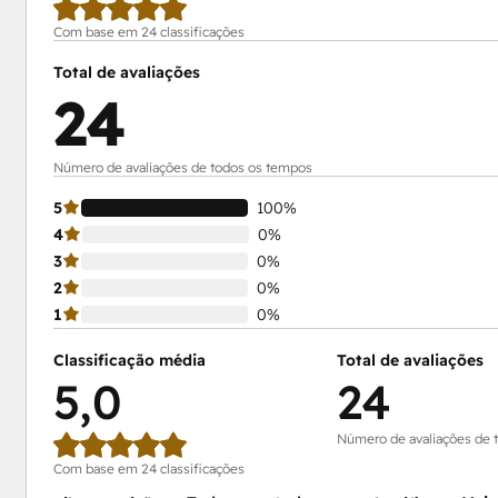
Com base em 24 classificações
Total de avaliações
24
Número de avaliações de todos os tempos
5
100%
4
0%
3
0%
2
0%
1
0%
Classificação média
Total de avaliações
5,0
24
Número de avaliações de 
Com base em 24 classificações