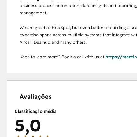
business process automation, data insights and reporting, 
management. 

We are great at HubSpot, but even better at building a sca
expertise spans across multiple systems that integrate wi
Aircall, Dealhub and many others. 

Keen to learn more? Book a call with us at 
https://meeti
0%
0%
0%
0%
100%
concluído
concluído
concluído
concluído
concluído
Avaliações
Classificação média
5,0