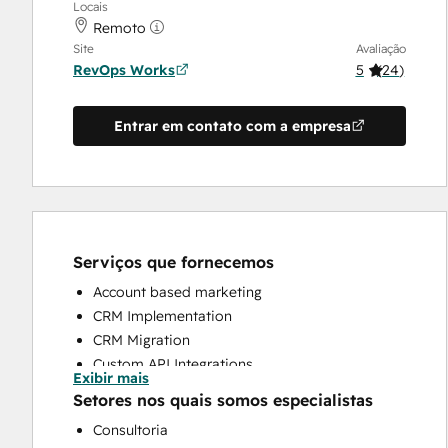
Locais
Remoto
Site
Avaliação
RevOps Works
5
(
24
)
Entrar em contato com a empresa
Serviços que fornecemos
Account based marketing
CRM Implementation
CRM Migration
Custom API Integrations
Exibir mais
Customer Marketing
Setores nos quais somos especialistas
Customer Success Training
Consultoria
Customer Support Training