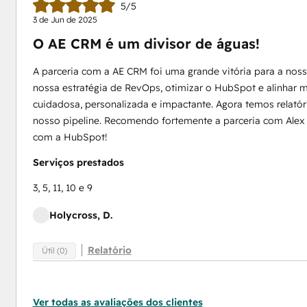
5/5
3 de Jun de 2025
O AE CRM é um divisor de águas!
A parceria com a AE CRM foi uma grande vitória para a noss
nossa estratégia de RevOps, otimizar o HubSpot e alinhar 
cuidadosa, personalizada e impactante. Agora temos relatóri
nosso pipeline. Recomendo fortemente a parceria com Alex e
com a HubSpot!
Serviços prestados
3, 5, 11, 10 e 9
Holycross, D.
Relatório
Útil (0)
Ver todas as avaliações dos clientes