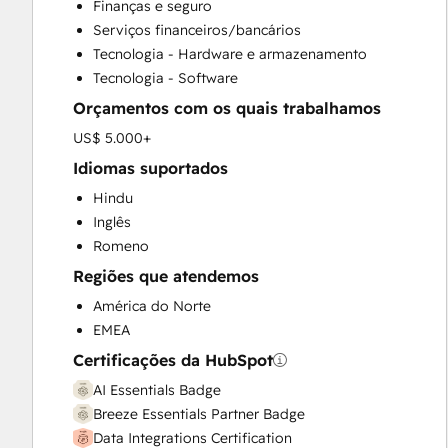
Finanças e seguro
Customer Survey and Analysis
Serviços financeiros/bancários
Email Marketing
Tecnologia - Hardware e armazenamento
Full Inbound Marketing Services
Tecnologia - Software
Help Desk Implementation
Orçamentos com os quais trabalhamos
HubSpot Onboarding
Knowledge Base Development
US$ 5.000+
Marketing Hub Enterprise Onboarding
Idiomas suportados
Marketing Hub Professional Onboarding
Hindu
Programmable Automation
Inglês
Sales and Marketing Alignment
Romeno
Sales Coaching and Training
Regiões que atendemos
Sales Enablement
Sales Hub Enterprise Onboarding
América do Norte
Sales Hub Professional Onboarding
EMEA
Service Hub Enterprise Onboarding
Certificações da HubSpot
Service Hub Professional Onboarding
AI Essentials Badge
Breeze Essentials Partner Badge
Data Integrations Certification