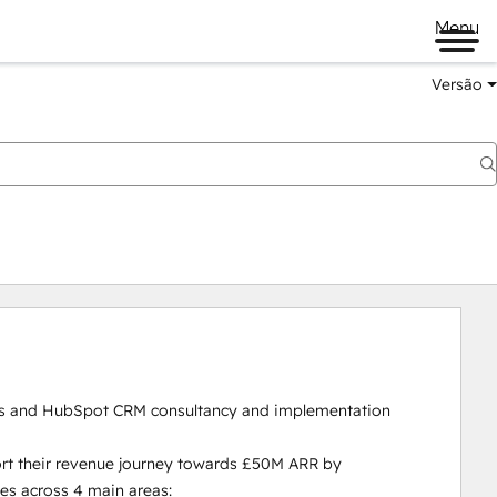
Menu
Versão
s and HubSpot CRM consultancy and implementation 
rt their revenue journey towards £50M ARR by 
s across 4 main areas:
