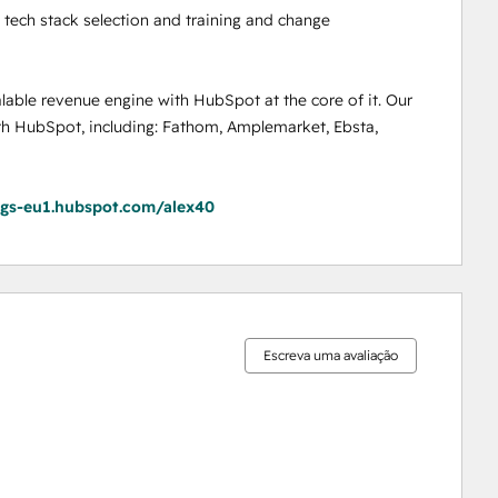
tech stack selection and training and change 
lable revenue engine with HubSpot at the core of it. Our 
th HubSpot, including: Fathom, Amplemarket, Ebsta, 
ngs-eu1.hubspot.com/alex40
0%
0%
0%
0%
100%
concluído
concluído
concluído
concluído
concluído
Escreva uma avaliação