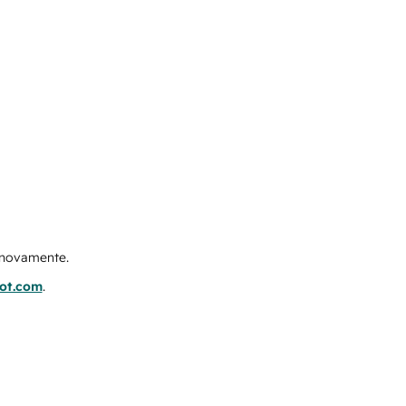
e novamente.
pot.com
.