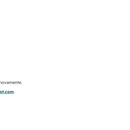
e novamente.
pot.com
.