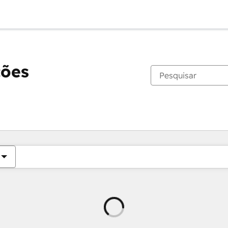
ções
Carregando