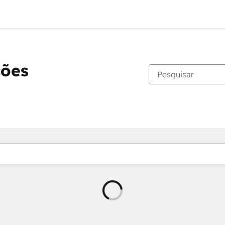
ções
Carregando