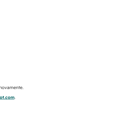
e novamente.
pot.com
.