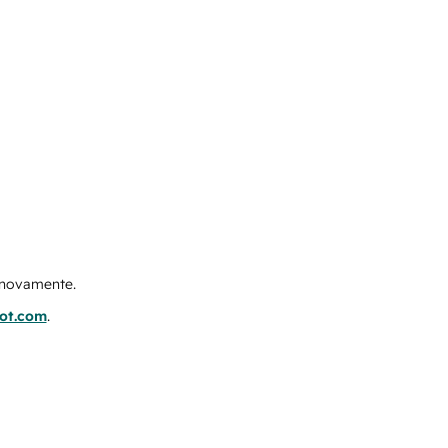
e novamente.
pot.com
.