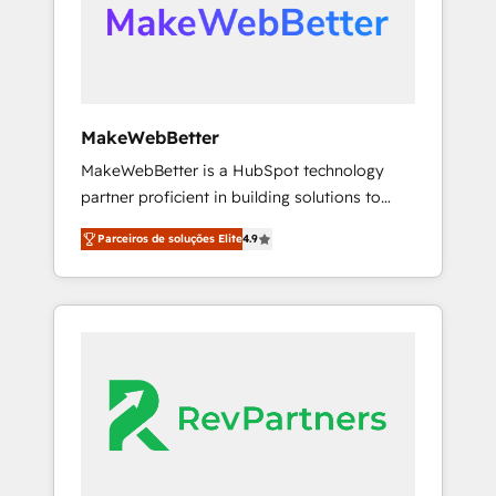
automation, we turn complexity into clarity,
human at global scale. 🏆 HubSpot’s CEO
called us “the partner of the future.” Others
agree it is proof of trust built through
measurable impact.
MakeWebBetter
MakeWebBetter is a HubSpot technology
partner proficient in building solutions to
maximize the operational efficiency of
Parceiros de soluções Elite
4.9
HubSpot. The fastest-growing tech-enabler &
facilitator, MakeWebBetter, hands you the
blend of HubSpot expertise & eminent
solutions & integrations. Trust us to
streamline your HubSpot experience. 🚀
HubSpot Elite Partners with 10+ years of
HubSpot experience 🤝HubSpot Premier
Integration partner 🤝Google Premier Partner
2023 🌟5 HubSpot Accreditations 🌟Won
HubSpot Theme Challenge 2021 🌟