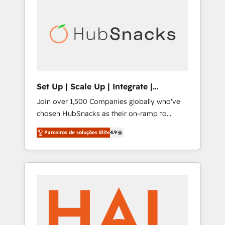
digitaweb.com
Set Up | Scale Up | Integrate |
HubSnacks FlexPlan
Join over 1,500 Companies globally who've
chosen HubSnacks as their on-ramp to
HubSpot since 2014 Simple pay-as-you-go
Parceiros de soluções Elite
4.9
plans that accelerate value... 1️⃣ Set Up |
Onboarding New or Check-fixing existing
HubSpot portals 2️⃣ Scale Up | 100% HubSpot
Task Execution... Global 24/7 ... All Experts 3️⃣
Integrate | your entire Tech Stack with
Custom Integrations Slash months from your
API Integration project... ⬅️ Click "Contact
Business" ⬅️ to access 150+ Kickstart