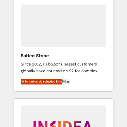
Salted Stone
Since 2012, HubSpot’s largest customers
globally have counted on S2 for complex
migrations, change management, systems
Parceiros de soluções Elite
5.0
integration, and creative solutions that
deliver measurable impact and transform
brand experiences As one of the few full-
service creative agencies in the HubSpot
ecosystem, we blend strategy, technology, &
award-winning design to build scalable,
globally regionalized HubSpot websites,