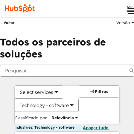
Me
Versão
Voltar
Todos os parceiros de
soluções
Filtros
Select services
Technology - software
Classificado por:
Relevância
Industries: Technology - software
Apagar tudo