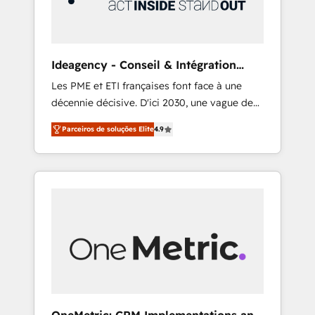
integrations 🤖 AI workflows & enrichment 📘
Team enablement & company-wide adoption
We create HubSpot environments that teams
use with confidence and that leadership can
Ideagency - Conseil & Intégration
rely on for scalable revenue insights.
HubSpot
Les PME et ETI françaises font face à une
décennie décisive. D'ici 2030, une vague de
consolidation va recomposer le marché.
Parceiros de soluções Elite
4.9
Seules survivront les entreprises qui auront
réussi leur transformation. Le problème ?
58% des dirigeants savent que l'IA est vitale
pour leur survie. Mais 57% n'ont aucune
stratégie. Et 43% ne maîtrisent même pas
leurs données. C'est le paradoxe français :
conscience totale, action nulle. La solution
s'appelle l'Entreprise Augmentée. Ce n'est pas
une entreprise qui utilise l'IA. C'est une
organisation qui a réussi la symbiose entre
l'expertise humaine et l'intelligence artificielle.