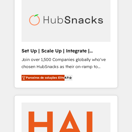
digitaweb.com
Set Up | Scale Up | Integrate |
HubSnacks FlexPlan
Join over 1,500 Companies globally who've
chosen HubSnacks as their on-ramp to
HubSpot since 2014 Simple pay-as-you-go
Parceiros de soluções Elite
4.9
plans that accelerate value... 1️⃣ Set Up |
Onboarding New or Check-fixing existing
HubSpot portals 2️⃣ Scale Up | 100% HubSpot
Task Execution... Global 24/7 ... All Experts 3️⃣
Integrate | your entire Tech Stack with
Custom Integrations Slash months from your
API Integration project... ⬅️ Click "Contact
Business" ⬅️ to access 150+ Kickstart