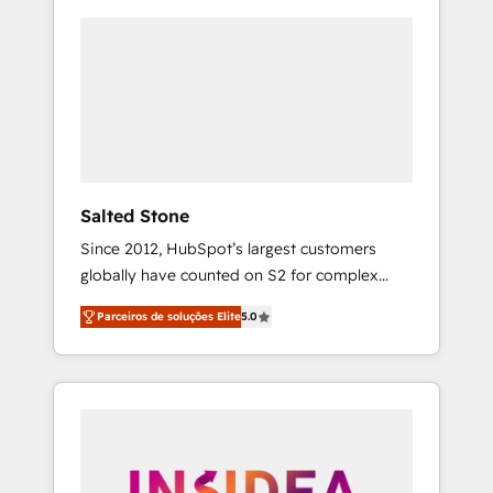
Salted Stone
Since 2012, HubSpot’s largest customers
globally have counted on S2 for complex
migrations, change management, systems
Parceiros de soluções Elite
5.0
integration, and creative solutions that
deliver measurable impact and transform
brand experiences As one of the few full-
service creative agencies in the HubSpot
ecosystem, we blend strategy, technology, &
award-winning design to build scalable,
globally regionalized HubSpot websites,