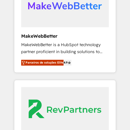
automation, we turn complexity into clarity,
human at global scale. 🏆 HubSpot’s CEO
called us “the partner of the future.” Others
agree it is proof of trust built through
measurable impact.
MakeWebBetter
MakeWebBetter is a HubSpot technology
partner proficient in building solutions to
maximize the operational efficiency of
Parceiros de soluções Elite
4.9
HubSpot. The fastest-growing tech-enabler &
facilitator, MakeWebBetter, hands you the
blend of HubSpot expertise & eminent
solutions & integrations. Trust us to
streamline your HubSpot experience. 🚀
HubSpot Elite Partners with 10+ years of
HubSpot experience 🤝HubSpot Premier
Integration partner 🤝Google Premier Partner
2023 🌟5 HubSpot Accreditations 🌟Won
HubSpot Theme Challenge 2021 🌟