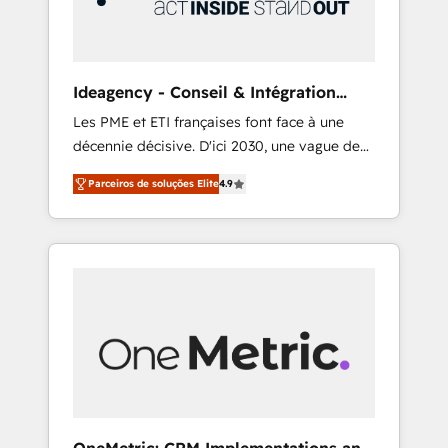
integrations 🤖 AI workflows & enrichment 📘
Team enablement & company-wide adoption
We create HubSpot environments that teams
use with confidence and that leadership can
Ideagency - Conseil & Intégration
rely on for scalable revenue insights.
HubSpot
Les PME et ETI françaises font face à une
décennie décisive. D'ici 2030, une vague de
consolidation va recomposer le marché.
Parceiros de soluções Elite
4.9
Seules survivront les entreprises qui auront
réussi leur transformation. Le problème ?
58% des dirigeants savent que l'IA est vitale
pour leur survie. Mais 57% n'ont aucune
stratégie. Et 43% ne maîtrisent même pas
leurs données. C'est le paradoxe français :
conscience totale, action nulle. La solution
s'appelle l'Entreprise Augmentée. Ce n'est pas
une entreprise qui utilise l'IA. C'est une
organisation qui a réussi la symbiose entre
l'expertise humaine et l'intelligence artificielle.