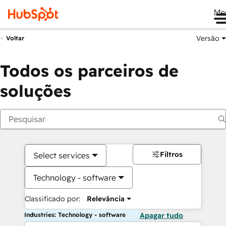
Me
Versão
Voltar
Todos os parceiros de
soluções
Filtros
Select services
Technology - software
Classificado por:
Relevância
Industries: Technology - software
Apagar tudo