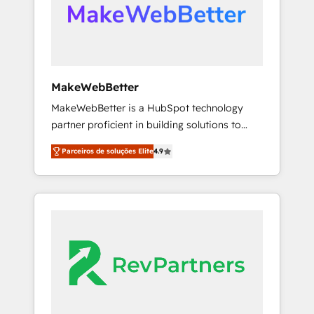
automation, we turn complexity into clarity,
human at global scale. 🏆 HubSpot’s CEO
called us “the partner of the future.” Others
agree it is proof of trust built through
measurable impact.
MakeWebBetter
MakeWebBetter is a HubSpot technology
partner proficient in building solutions to
maximize the operational efficiency of
Parceiros de soluções Elite
4.9
HubSpot. The fastest-growing tech-enabler &
facilitator, MakeWebBetter, hands you the
blend of HubSpot expertise & eminent
solutions & integrations. Trust us to
streamline your HubSpot experience. 🚀
HubSpot Elite Partners with 10+ years of
HubSpot experience 🤝HubSpot Premier
Integration partner 🤝Google Premier Partner
2023 🌟5 HubSpot Accreditations 🌟Won
HubSpot Theme Challenge 2021 🌟