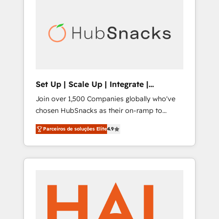
digitaweb.com
Set Up | Scale Up | Integrate |
HubSnacks FlexPlan
Join over 1,500 Companies globally who've
chosen HubSnacks as their on-ramp to
HubSpot since 2014 Simple pay-as-you-go
Parceiros de soluções Elite
4.9
plans that accelerate value... 1️⃣ Set Up |
Onboarding New or Check-fixing existing
HubSpot portals 2️⃣ Scale Up | 100% HubSpot
Task Execution... Global 24/7 ... All Experts 3️⃣
Integrate | your entire Tech Stack with
Custom Integrations Slash months from your
API Integration project... ⬅️ Click "Contact
Business" ⬅️ to access 150+ Kickstart