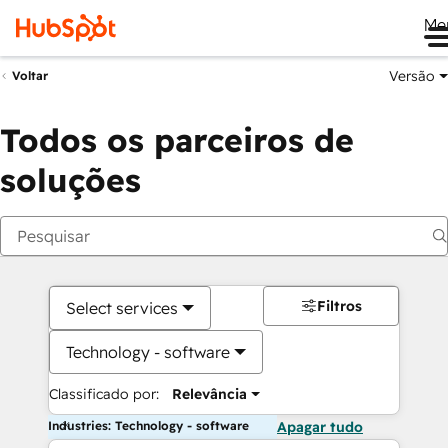
Me
Versão
Voltar
Todos os parceiros de
soluções
Filtros
Select services
Technology - software
Classificado por:
Relevância
Industries: Technology - software
Apagar tudo