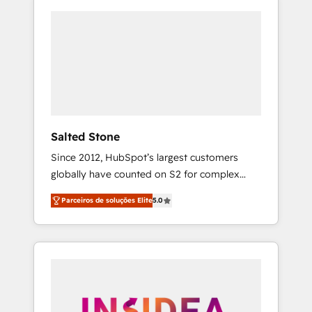
Salted Stone
Since 2012, HubSpot’s largest customers
globally have counted on S2 for complex
migrations, change management, systems
Parceiros de soluções Elite
5.0
integration, and creative solutions that
deliver measurable impact and transform
brand experiences As one of the few full-
service creative agencies in the HubSpot
ecosystem, we blend strategy, technology, &
award-winning design to build scalable,
globally regionalized HubSpot websites,