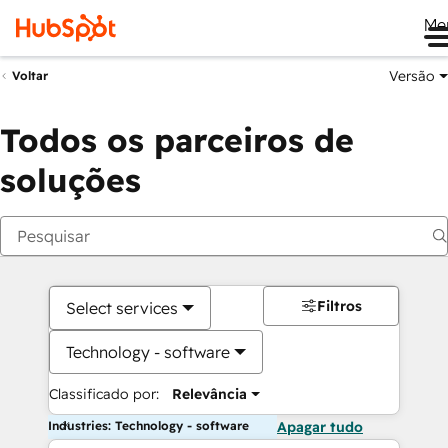
Me
Versão
Voltar
Todos os parceiros de
soluções
Filtros
Select services
Technology - software
Classificado por:
Relevância
Industries: Technology - software
Apagar tudo