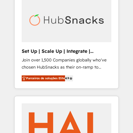
digitaweb.com
Set Up | Scale Up | Integrate |
HubSnacks FlexPlan
Join over 1,500 Companies globally who've
chosen HubSnacks as their on-ramp to
HubSpot since 2014 Simple pay-as-you-go
Parceiros de soluções Elite
4.9
plans that accelerate value... 1️⃣ Set Up |
Onboarding New or Check-fixing existing
HubSpot portals 2️⃣ Scale Up | 100% HubSpot
Task Execution... Global 24/7 ... All Experts 3️⃣
Integrate | your entire Tech Stack with
Custom Integrations Slash months from your
API Integration project... ⬅️ Click "Contact
Business" ⬅️ to access 150+ Kickstart