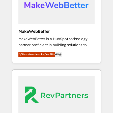
automation, we turn complexity into clarity,
human at global scale. 🏆 HubSpot’s CEO
called us “the partner of the future.” Others
agree it is proof of trust built through
measurable impact.
MakeWebBetter
MakeWebBetter is a HubSpot technology
partner proficient in building solutions to
maximize the operational efficiency of
Parceiros de soluções Elite
4.9
HubSpot. The fastest-growing tech-enabler &
facilitator, MakeWebBetter, hands you the
blend of HubSpot expertise & eminent
solutions & integrations. Trust us to
streamline your HubSpot experience. 🚀
HubSpot Elite Partners with 10+ years of
HubSpot experience 🤝HubSpot Premier
Integration partner 🤝Google Premier Partner
2023 🌟5 HubSpot Accreditations 🌟Won
HubSpot Theme Challenge 2021 🌟