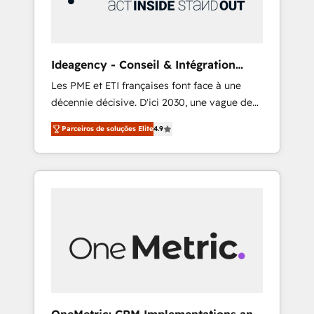
integrations 🤖 AI workflows & enrichment 📘
Team enablement & company-wide adoption
We create HubSpot environments that teams
use with confidence and that leadership can
Ideagency - Conseil & Intégration
rely on for scalable revenue insights.
HubSpot
Les PME et ETI françaises font face à une
décennie décisive. D'ici 2030, une vague de
consolidation va recomposer le marché.
Parceiros de soluções Elite
4.9
Seules survivront les entreprises qui auront
réussi leur transformation. Le problème ?
58% des dirigeants savent que l'IA est vitale
pour leur survie. Mais 57% n'ont aucune
stratégie. Et 43% ne maîtrisent même pas
leurs données. C'est le paradoxe français :
conscience totale, action nulle. La solution
s'appelle l'Entreprise Augmentée. Ce n'est pas
une entreprise qui utilise l'IA. C'est une
organisation qui a réussi la symbiose entre
l'expertise humaine et l'intelligence artificielle.