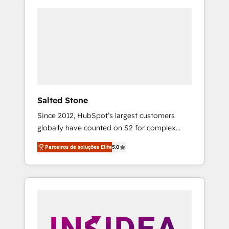
Salted Stone
Since 2012, HubSpot’s largest customers
globally have counted on S2 for complex
migrations, change management, systems
Parceiros de soluções Elite
5.0
integration, and creative solutions that
deliver measurable impact and transform
brand experiences As one of the few full-
service creative agencies in the HubSpot
ecosystem, we blend strategy, technology, &
award-winning design to build scalable,
globally regionalized HubSpot websites,