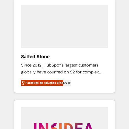
Salted Stone
Since 2012, HubSpot’s largest customers
globally have counted on S2 for complex
migrations, change management, systems
Parceiros de soluções Elite
5.0
integration, and creative solutions that
deliver measurable impact and transform
brand experiences As one of the few full-
service creative agencies in the HubSpot
ecosystem, we blend strategy, technology, &
award-winning design to build scalable,
globally regionalized HubSpot websites,