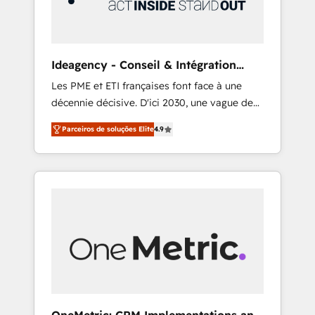
integrations 🤖 AI workflows & enrichment 📘
Team enablement & company-wide adoption
We create HubSpot environments that teams
use with confidence and that leadership can
Ideagency - Conseil & Intégration
rely on for scalable revenue insights.
HubSpot
Les PME et ETI françaises font face à une
décennie décisive. D'ici 2030, une vague de
consolidation va recomposer le marché.
Parceiros de soluções Elite
4.9
Seules survivront les entreprises qui auront
réussi leur transformation. Le problème ?
58% des dirigeants savent que l'IA est vitale
pour leur survie. Mais 57% n'ont aucune
stratégie. Et 43% ne maîtrisent même pas
leurs données. C'est le paradoxe français :
conscience totale, action nulle. La solution
s'appelle l'Entreprise Augmentée. Ce n'est pas
une entreprise qui utilise l'IA. C'est une
organisation qui a réussi la symbiose entre
l'expertise humaine et l'intelligence artificielle.