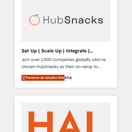
digitaweb.com
Set Up | Scale Up | Integrate |
HubSnacks FlexPlan
Join over 1,500 Companies globally who've
chosen HubSnacks as their on-ramp to
HubSpot since 2014 Simple pay-as-you-go
Parceiros de soluções Elite
4.9
plans that accelerate value... 1️⃣ Set Up |
Onboarding New or Check-fixing existing
HubSpot portals 2️⃣ Scale Up | 100% HubSpot
Task Execution... Global 24/7 ... All Experts 3️⃣
Integrate | your entire Tech Stack with
Custom Integrations Slash months from your
API Integration project... ⬅️ Click "Contact
Business" ⬅️ to access 150+ Kickstart