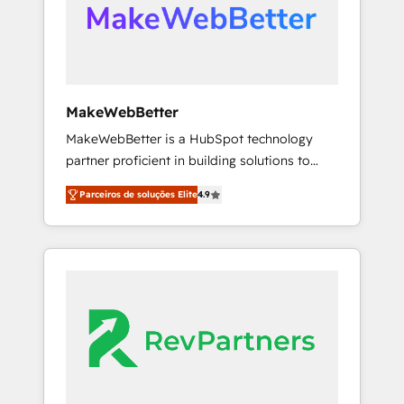
automation, we turn complexity into clarity,
human at global scale. 🏆 HubSpot’s CEO
called us “the partner of the future.” Others
agree it is proof of trust built through
measurable impact.
MakeWebBetter
MakeWebBetter is a HubSpot technology
partner proficient in building solutions to
maximize the operational efficiency of
Parceiros de soluções Elite
4.9
HubSpot. The fastest-growing tech-enabler &
facilitator, MakeWebBetter, hands you the
blend of HubSpot expertise & eminent
solutions & integrations. Trust us to
streamline your HubSpot experience. 🚀
HubSpot Elite Partners with 10+ years of
HubSpot experience 🤝HubSpot Premier
Integration partner 🤝Google Premier Partner
2023 🌟5 HubSpot Accreditations 🌟Won
HubSpot Theme Challenge 2021 🌟