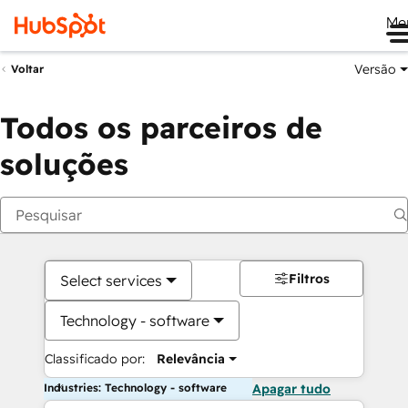
Me
Versão
Voltar
Todos os parceiros de
soluções
Filtros
Select services
Technology - software
Classificado por:
Relevância
Industries: Technology - software
Apagar tudo