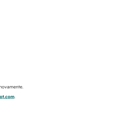
e novamente.
pot.com
.