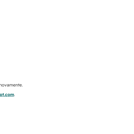
e novamente.
pot.com
.