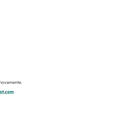
e novamente.
pot.com
.