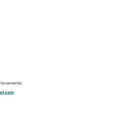
e novamente.
pot.com
.