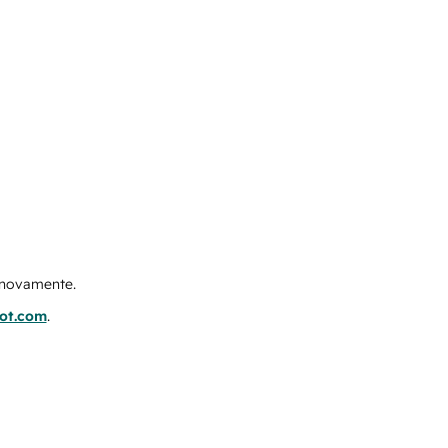
e novamente.
pot.com
.