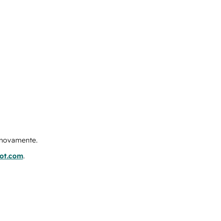
e novamente.
pot.com
.