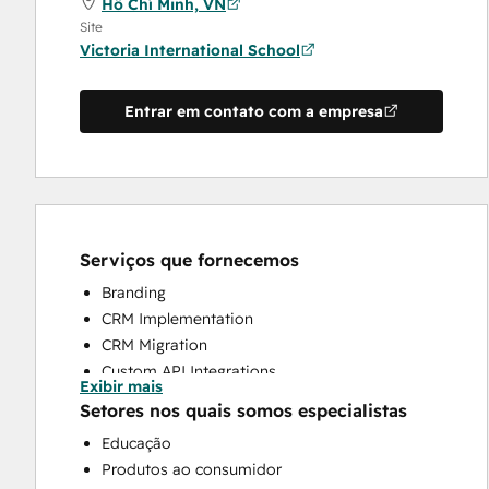
Hồ Chí Minh, VN
Site
Victoria International School
Entrar em contato com a empresa
Serviços que fornecemos
Branding
CRM Implementation
CRM Migration
Custom API Integrations
Exibir mais
Customer Marketing
Setores nos quais somos especialistas
Paid Advertising
Educação
Programmable Automation
Produtos ao consumidor
Sales and Marketing Alignment