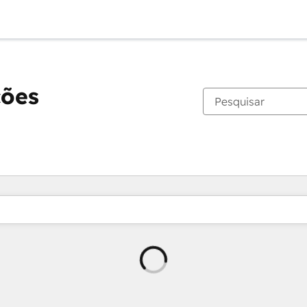
ções
Carregando