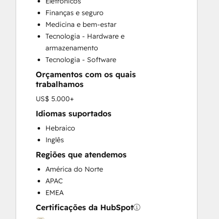
Eletrônicos
HubSpot Onboarding
Finanças e seguro
Programmable Automation
Medicina e bem-estar
Search Engine Optimization
Tecnologia - Hardware e
Website Design
armazenamento
Website Development
Tecnologia - Software
Website Migration
Orçamentos com os quais
trabalhamos
US$ 5.000+
Idiomas suportados
Hebraico
Inglês
Regiões que atendemos
América do Norte
APAC
EMEA
Certificações da HubSpot