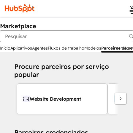
M
Marketplace
Início
Aplicativos
Agentes
Fluxos de trabalho
Modelos
Parceiros de s
Versão
Procure parceiros por serviço
popular
Website Development
Webs
Parceiros credenciados