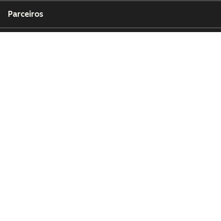
Parceiros
Copyright © 2026 HubSpot, Inc.
Centro de recursos jurídicos
Política de privacidade
Segurança
Acessibilidade do Site
Gerenciar cookies