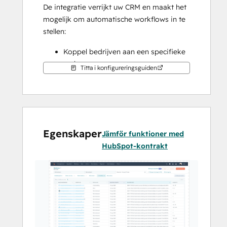
De integratie verrijkt uw CRM en maakt het 
mogelijk om automatische workflows in te 
stellen:
Koppel bedrijven aan een specifieke 
verkoopmanager
Titta i konfigureringsguiden
Automatische follow-up met 
telemarketing
Voeg bedrijven toe aan 
marketingactiviteiten
Egenskaper
Jämför funktioner med
HubSpot-kontrakt