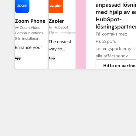
anpassad lösni
med hjälp av e
HubSpot-
Zoom Phone
Zapier
lösningspartner
for HubSpot
Av HubSpot
Av Zoom Video
176 tn installerar
Communications
Få kontakt med
5 tn installerar
HubSpots
The easiest
Enhance your
lösningspartner gäl
way to
HubSpot
alla affärsbehov.
automate
App
App
experience and
and connect
Hitta en partne
streamline your
HubSpot to
workflows.
8,000+ apps