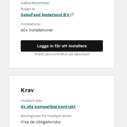
websiteverkeer
Byggd av
SalesFeed Nederland B.V.
Installationer
60+ installationer
Logga in för att installera
Kräver prenumeration på Salesfeed
Krav
HubSpot-plan
Se alla kompatibla kontrakt
Behörigheter för HubSpot-konto
Visa de obligatoriska