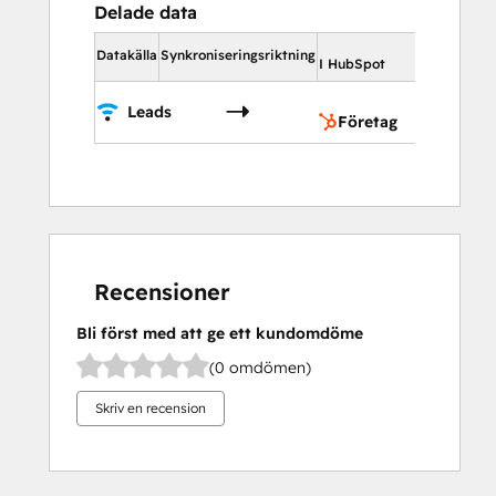
Delade data
I HubSpot
Datakälla
Synkroniseringsriktning
I HubSpot
Företa
Leads
Företag
Recensioner
Bli först med att ge ett kundomdöme
(0 omdömen)
Skriv en recension