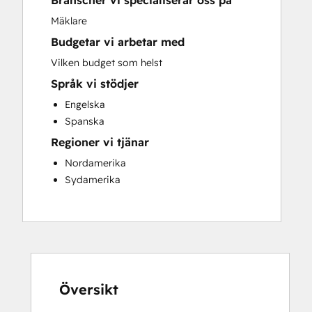
Branscher vi specialiserar oss på
Sales and Marketing Alignment
Mäklare
Website Development
Budgetar vi arbetar med
Vilken budget som helst
Språk vi stödjer
Engelska
Spanska
Regioner vi tjänar
Nordamerika
Sydamerika
Översikt