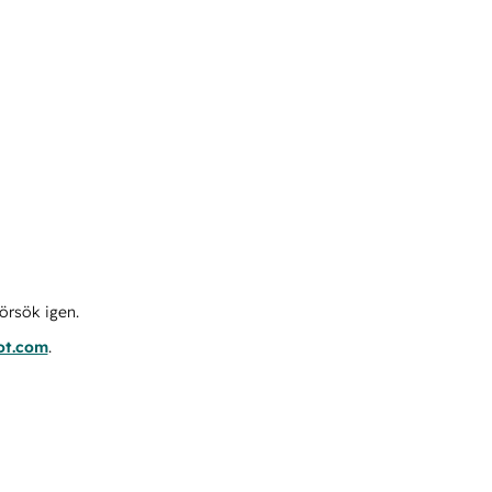
örsök igen.
ot.com
.