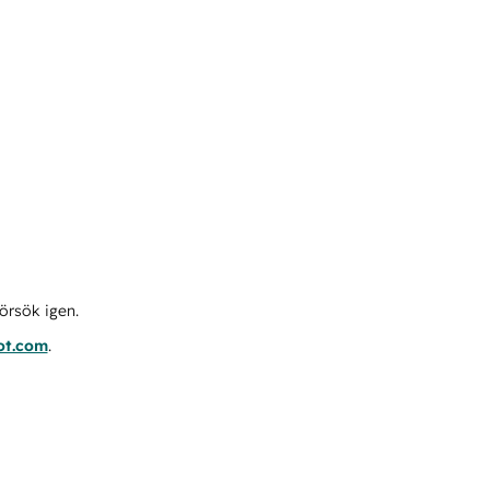
örsök igen.
ot.com
.