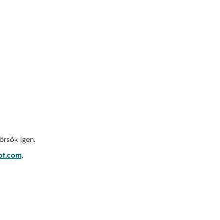
örsök igen.
ot.com
.