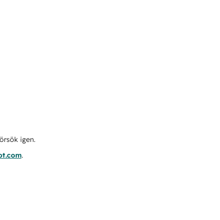
örsök igen.
ot.com
.